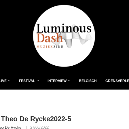
LIVE
FESTIVAL
INTERVIEW
BELGISCH
GRENSVERL
 Theo De Rycke2022-5
eo De Rycke
27/06/2022