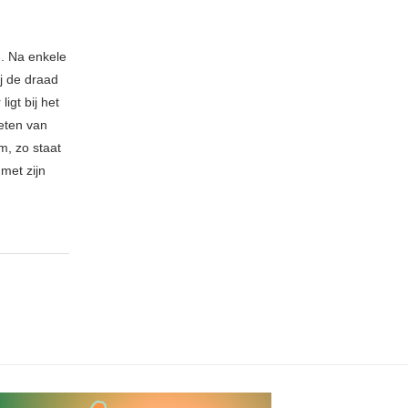
n. Na enkele
ij de draad
igt bij het
eten van
m, zo staat
met zijn