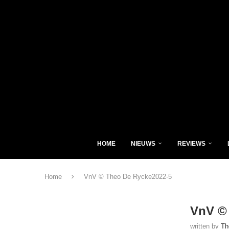
HOME
NIEUWS
REVIEWS
Home
VnV © Theo De Rycke2022-5
VnV ©
written by
Th