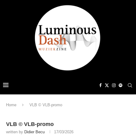
Home
VLB © VLB-promo
VLB © VLB-promo
written by
Didier Becu
17/03/2026