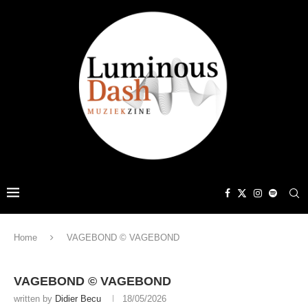
Home
VAGEBOND © VAGEBOND
VAGEBOND © VAGEBOND
written by
Didier Becu
18/05/2026