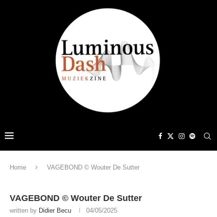
Home
VAGEBOND © Wouter De Sutter
VAGEBOND © Wouter De Sutter
written by
Didier Becu
04/05/2025