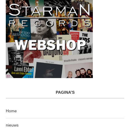
PAGINA’S
Home
nieuws