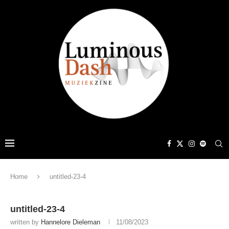
Home
untitled-23-4
untitled-23-4
written by
Hannelore Dieleman
11/08/2023