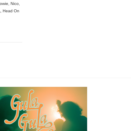
owie, Nico,
A, Head On