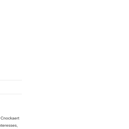
n Cnockaert
nteresses,