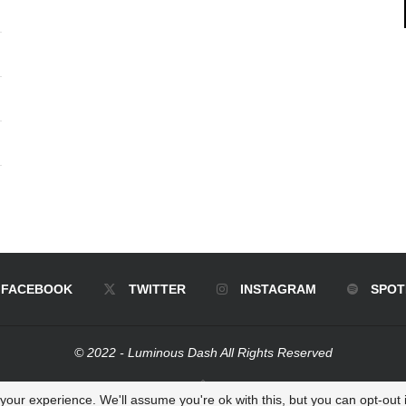
FACEBOOK
TWITTER
INSTAGRAM
SPOT
© 2022 - Luminous Dash All Rights Reserved
BACK TO TOP
our experience. We'll assume you're ok with this, but you can opt-out i