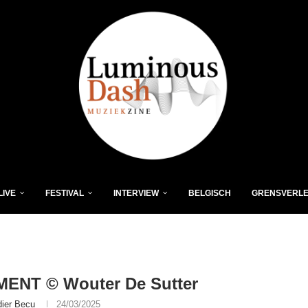
LIVE
FESTIVAL
INTERVIEW
BELGISCH
GRENSVERL
ENT © Wouter De Sutter
dier Becu
24/03/2025