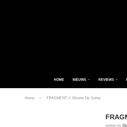
HOME
NIEUWS
REVIEWS
Home
FRAGMENT © Wouter De Sutter
FRAGM
written by
Di