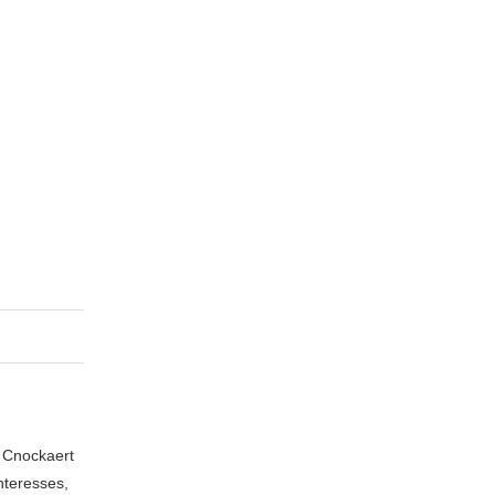
n Cnockaert
nteresses,