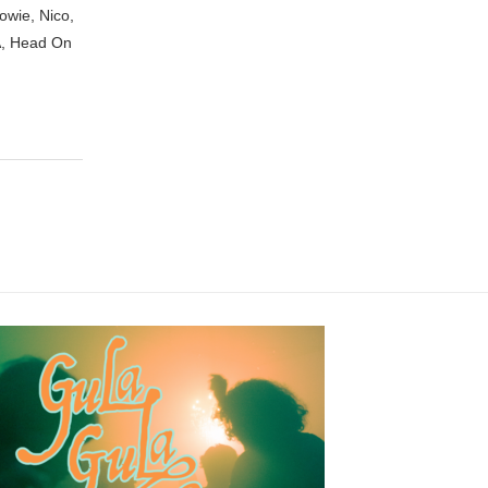
owie, Nico,
A, Head On