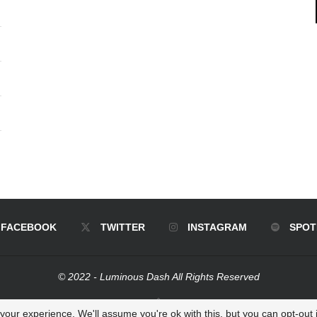
FACEBOOK
TWITTER
INSTAGRAM
SPOT
© 2022 - Luminous Dash All Rights Reserved
BACK TO TOP
our experience. We'll assume you're ok with this, but you can opt-out i