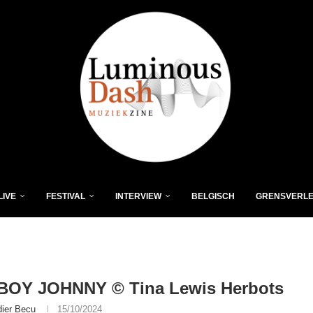
LIVE
FESTIVAL
INTERVIEW
BELGISCH
GRENSVERL
BOY JOHNNY © Tina Lewis Herbots
dier Becu
15/10/2024