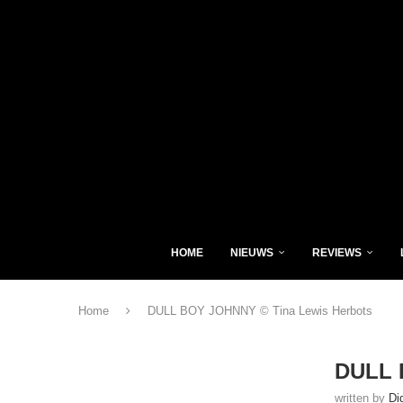
HOME
NIEUWS
REVIEWS
Home
DULL BOY JOHNNY © Tina Lewis Herbots
DULL 
written by
Di