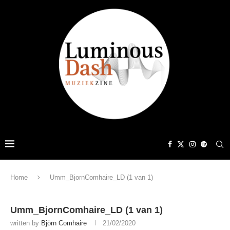
Home
Umm_BjornComhaire_LD (1 van 1)
Umm_BjornComhaire_LD (1 van 1)
written by
Björn Comhaire
21/02/2020