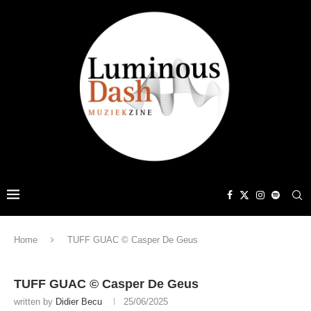
Home
TUFF GUAC © Casper De Geus
TUFF GUAC © Casper De Geus
written by
Didier Becu
25/06/2025