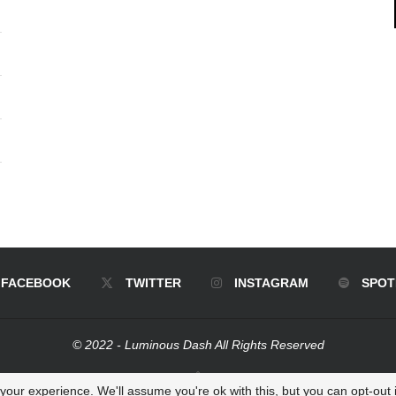
FACEBOOK
TWITTER
INSTAGRAM
SPOT
© 2022 - Luminous Dash All Rights Reserved
BACK TO TOP
our experience. We'll assume you're ok with this, but you can opt-out i