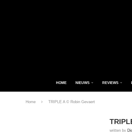
HOME
NIEUWS
REVIEWS
Home
TRIPLE A © Robin Gevaert
TRIPLE
written by
Di