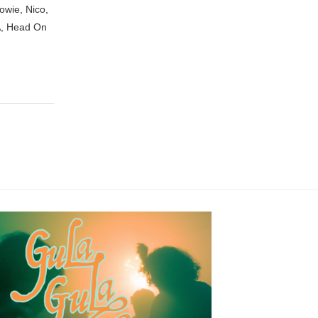
owie, Nico,
A, Head On