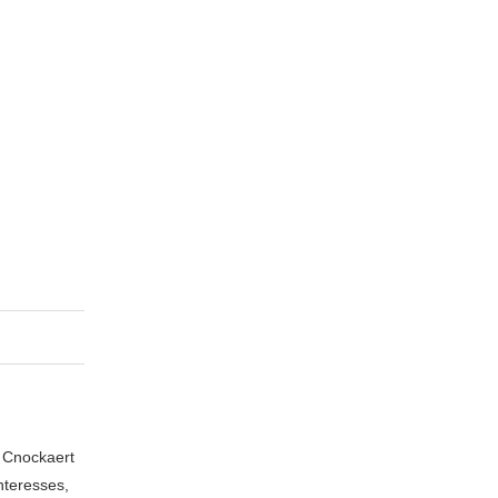
n Cnockaert
nteresses,