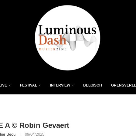
LIVE
FESTIVAL
INTERVIEW
BELGISCH
GRENSVERL
 A © Robin Gevaert
dier Becu
09/04/2025