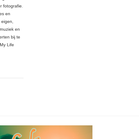
 fotografie.
ies en
 eigen,
n muziek en
rten bij te
My Life