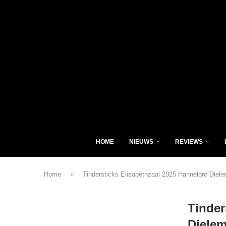
HOME
NIEUWS
REVIEWS
Home
Tindersticks Elisabethzaal 2025 Hannelore Diel
Tinder
Diele