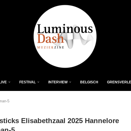
LIVE
FESTIVAL
INTERVIEW
BELGISCH
GRENSVERL
eman-5
sticks Elisabethzaal 2025 Hannelore
man-5