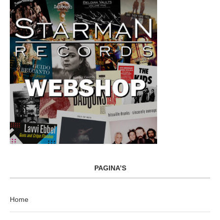
PAGINA’S
Home