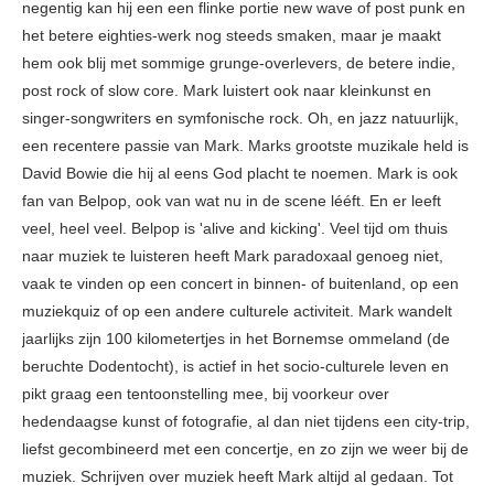
negentig kan hij een een flinke portie new wave of post punk en
het betere eighties-werk nog steeds smaken, maar je maakt
hem ook blij met sommige grunge-overlevers, de betere indie,
post rock of slow core. Mark luistert ook naar kleinkunst en
singer-songwriters en symfonische rock. Oh, en jazz natuurlijk,
een recentere passie van Mark. Marks grootste muzikale held is
David Bowie die hij al eens God placht te noemen. Mark is ook
fan van Belpop, ook van wat nu in de scene lééft. En er leeft
veel, heel veel. Belpop is 'alive and kicking'. Veel tijd om thuis
naar muziek te luisteren heeft Mark paradoxaal genoeg niet,
vaak te vinden op een concert in binnen- of buitenland, op een
muziekquiz of op een andere culturele activiteit. Mark wandelt
jaarlijks zijn 100 kilometertjes in het Bornemse ommeland (de
beruchte Dodentocht), is actief in het socio-culturele leven en
pikt graag een tentoonstelling mee, bij voorkeur over
hedendaagse kunst of fotografie, al dan niet tijdens een city-trip,
liefst gecombineerd met een concertje, en zo zijn we weer bij de
muziek. Schrijven over muziek heeft Mark altijd al gedaan. Tot