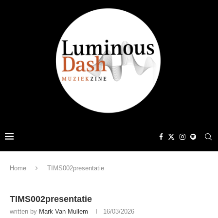
Home
TIMS002presentatie
TIMS002presentatie
written by
Mark Van Mullem
16/03/2026