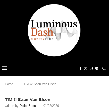
Home
TIM © Saan Van Elsen
TIM © Saan Van Elsen
written by
Didier Becu
01/02/2026