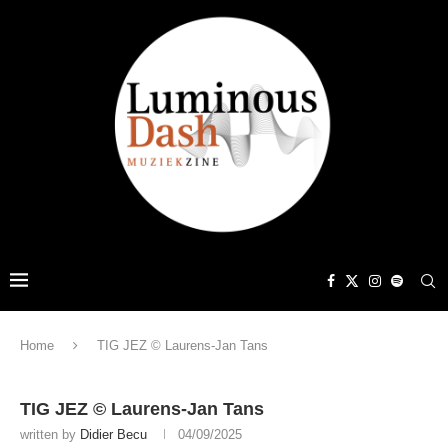
Home
TIG JEZ © Laurens-Jan Tans
TIG JEZ © Laurens-Jan Tans
written by
Didier Becu
04/09/2025