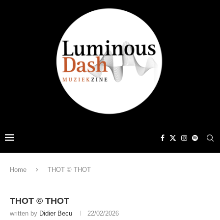
Home
THOT © THOT
THOT © THOT
written by
Didier Becu
22/02/2026