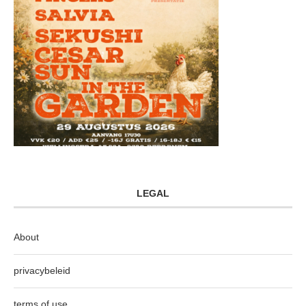
LEGAL
About
privacybeleid
terms of use