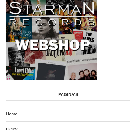
PAGINA’S
Home
nieuws