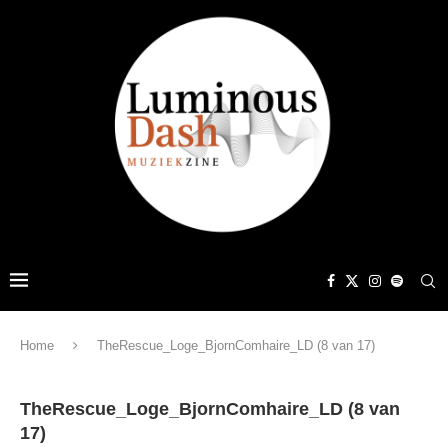
Home
TheRescue_Loge_BjornComhaire_LD (8 van 17)
TheRescue_Loge_BjornComhaire_LD (8 van
17)