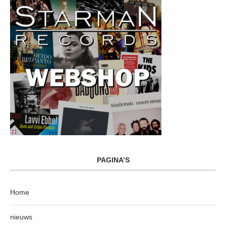
PAGINA’S
Home
nieuws