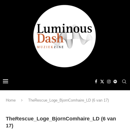
Home
TheRescue_Loge_BjornComhaire_LD (6 van 17)
TheRescue_Loge_BjornComhaire_LD (6 van
17)