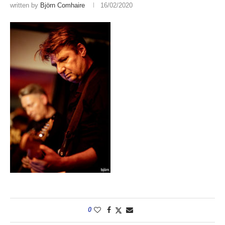
written by
Björn Comhaire
16/02/2020
0