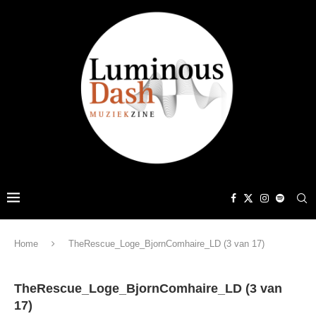
Home
TheRescue_Loge_BjornComhaire_LD (3 van 17)
TheRescue_Loge_BjornComhaire_LD (3 van
17)