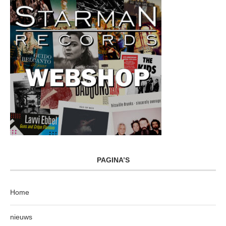
PAGINA’S
Home
nieuws