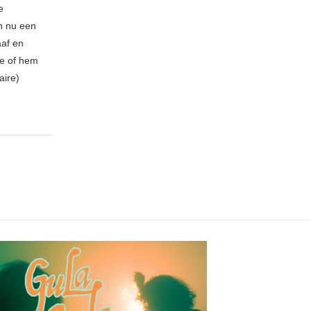
e
n nu een
aaf en
be of hem
aire)