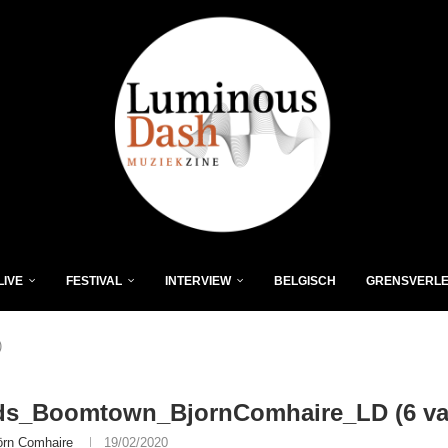
LIVE
FESTIVAL
INTERVIEW
BELGISCH
GRENSVERL
)
ds_Boomtown_BjornComhaire_LD (6 va
örn Comhaire
19/02/2020