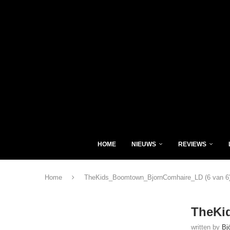
HOME
NIEUWS
REVIEWS
Home
TheKids_Boomtown_BjornComhaire_LD (6 van 6
TheKi
written by
Bj