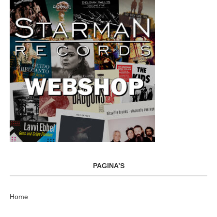
PAGINA’S
Home