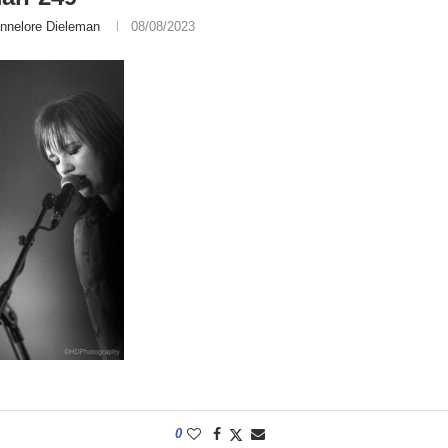
nnelore Dieleman
08/08/2023
0