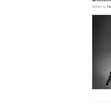
written by
Ha