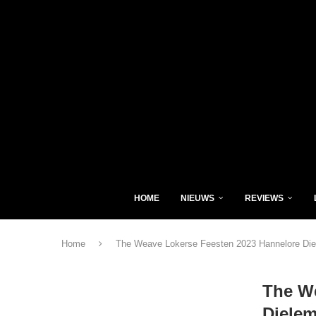
HOME
NIEUWS
REVIEWS
Home
The Weave Lokerse Feesten 2023 Hannelore Di
The We
Diele