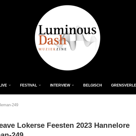
LIVE
FESTIVAL
INTERVIEW
BELGISCH
GRENSVERL
eleman-249
ave Lokerse Feesten 2023 Hannelore
man-249