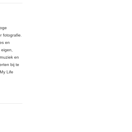
loge
 fotografie.
ies en
 eigen,
n muziek en
rten bij te
My Life