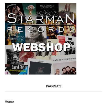
PAGINA’S
Home