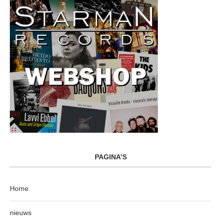
PAGINA’S
Home
nieuws