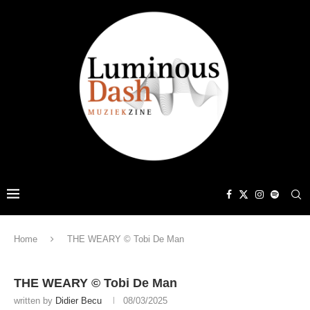
Home
THE WEARY © Tobi De Man
THE WEARY © Tobi De Man
written by
Didier Becu
08/03/2025