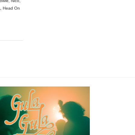
owie, Nico,
A, Head On