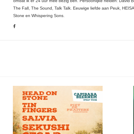
omdat ik er 24 uur mee bezig ben. Persoonlijke helden: David B
The Fall, The Sound, Talk Talk. Eeuwige liefde aan Peuk, HEIS
Stone en Whispering Sons.