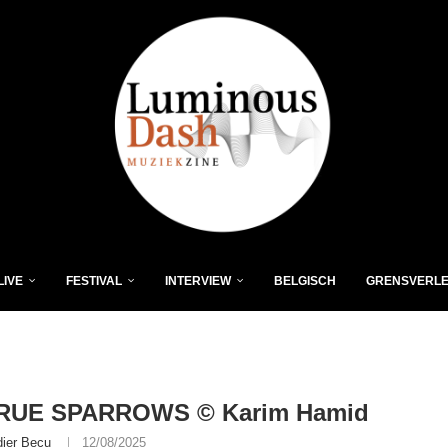
LIVE
FESTIVAL
INTERVIEW
BELGISCH
GRENSVERL
RUE SPARROWS © Karim Hamid
dier Becu
12/08/2025