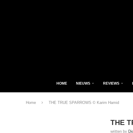
HOME
NIEUWS
REVIEWS
Home
THE TRUE SPARROWS © Karim Hamid
THE T
written by
Di