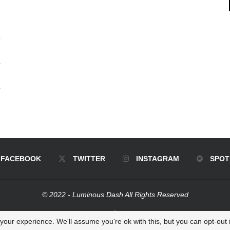
FACEBOOK
TWITTER
INSTAGRAM
SPOT
© 2022 - Luminous Dash All Rights Reserved
BACK TO TOP
our experience. We'll assume you're ok with this, but you can opt-out i