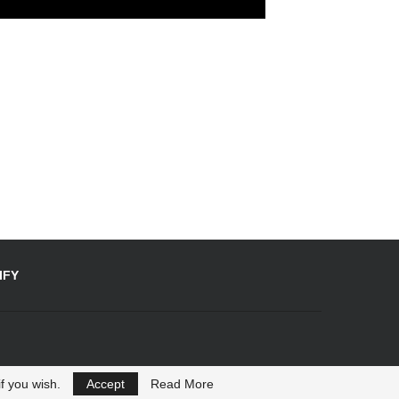
IFY
f you wish.
Accept
Read More