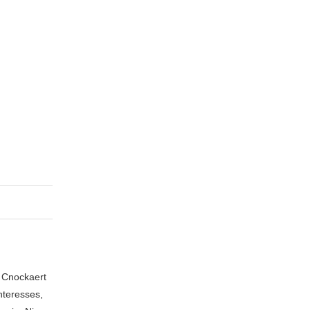
n Cnockaert
nteresses,