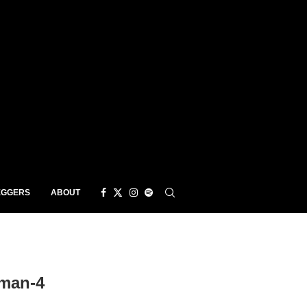
EGGERS
ABOUT
eman-4