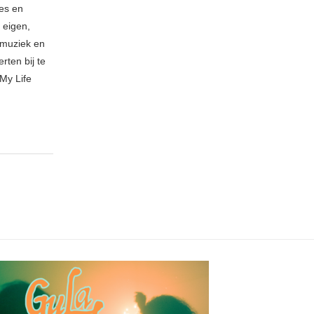
ies en
 eigen,
n muziek en
rten bij te
My Life