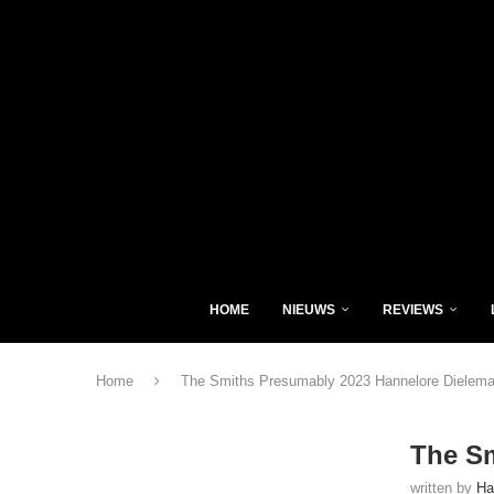
HOME
NIEUWS
REVIEWS
Home
The Smiths Presumably 2023 Hannelore Dielema
The Sm
written by
Ha