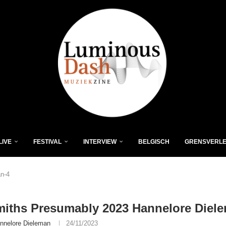
LIVE
FESTIVAL
INTERVIEW
BELGISCH
GRENSVERL
n-4
iths Presumably 2023 Hannelore Diel
nnelore Dieleman
24/11/2023