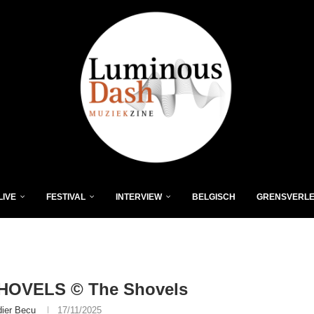
LIVE
FESTIVAL
INTERVIEW
BELGISCH
GRENSVERL
HOVELS © The Shovels
dier Becu
17/11/2025