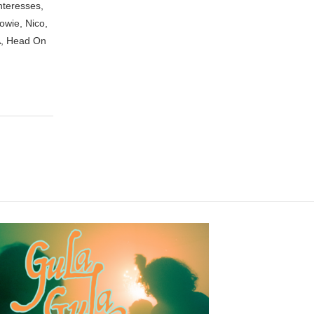
nteresses,
owie, Nico,
A, Head On