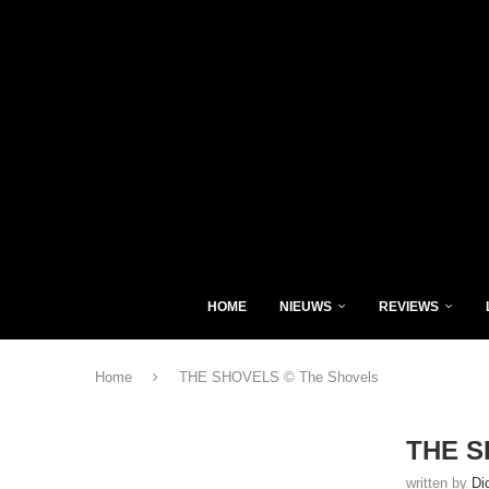
HOME
NIEUWS
REVIEWS
Home
THE SHOVELS © The Shovels
THE S
written by
Di