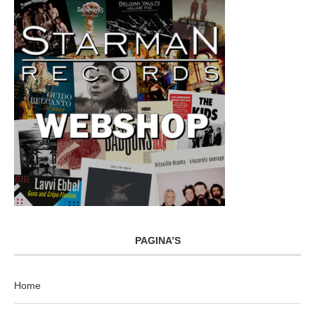
PAGINA’S
Home