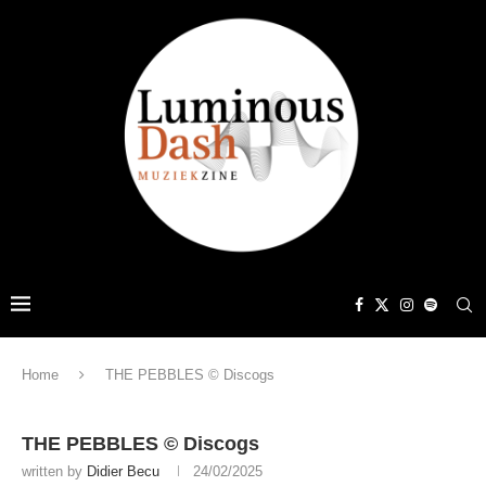
Home
THE PEBBLES © Discogs
THE PEBBLES © Discogs
written by
Didier Becu
24/02/2025