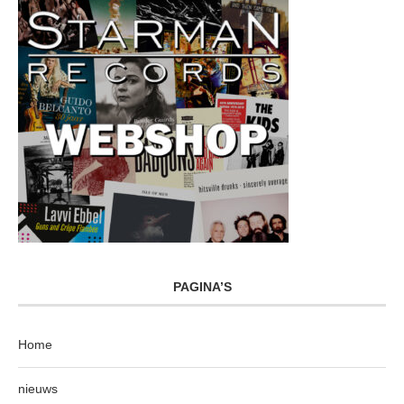
PAGINA’S
Home
nieuws