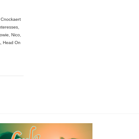
n Cnockaert
nteresses,
owie, Nico,
A, Head On