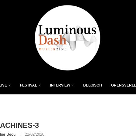
LIVE
FESTIVAL
INTERVIEW
BELGISCH
GRENSVERL
ACHINES-3
dier Becu
22/02/2020