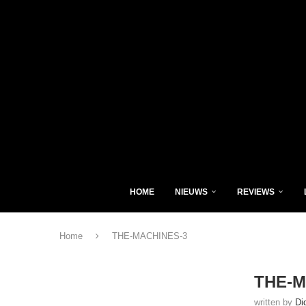
HOME
NIEUWS
REVIEWS
Home
THE-MACHINES-3
THE-M
written by
Di