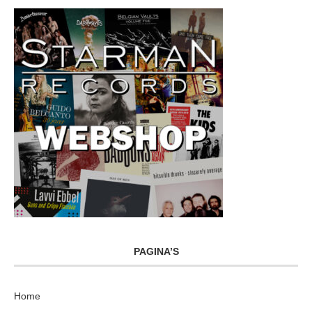
PAGINA’S
Home