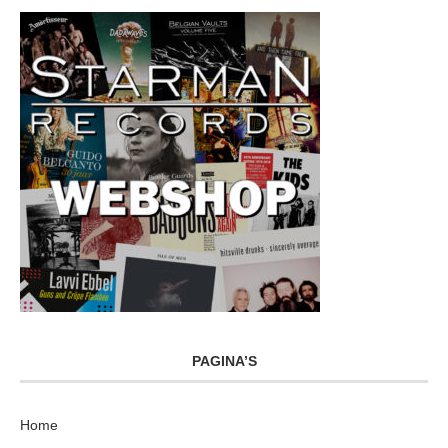
PAGINA’S
Home