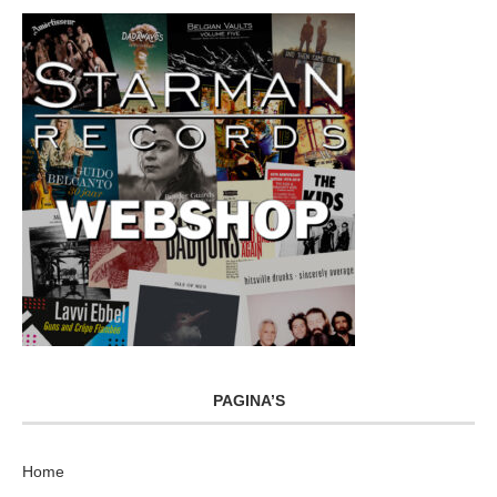
PAGINA’S
Home