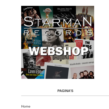
PAGINA’S
Home