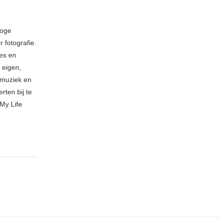
loge
 fotografie.
ies en
 eigen,
n muziek en
rten bij te
My Life