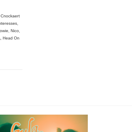
n Cnockaert
nteresses,
owie, Nico,
A, Head On