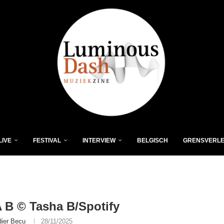
LIVE
FESTIVAL
INTERVIEW
BELGISCH
GRENSVERL
B © Tasha B/Spotify
dier Becu
28/11/2025