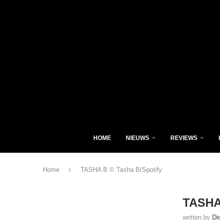
HOME
NIEUWS
REVIEWS
Home
TASHA B © Tasha B/Spotify
TASHA 
written by
Di