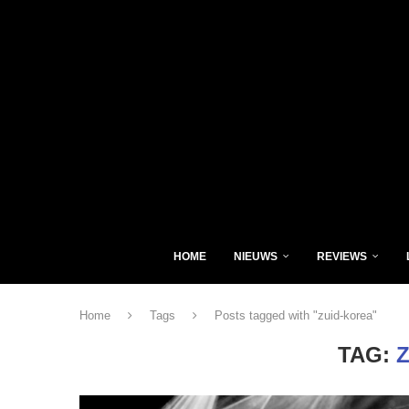
HOME
NIEUWS
REVIEWS
Home
Tags
Posts tagged with "zuid-korea"
TAG: