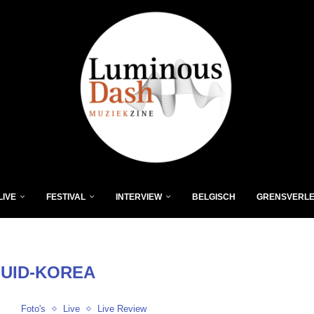
LIVE
FESTIVAL
INTERVIEW
BELGISCH
GRENSVERL
ZUID-KOREA
Foto's
Live
Live Review