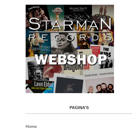
PAGINA’S
Home