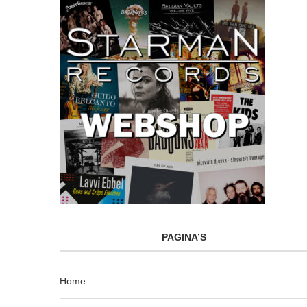
PAGINA’S
Home