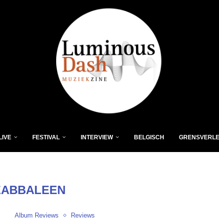
LIVE
FESTIVAL
INTERVIEW
BELGISCH
GRENSVERL
ZABBALEEN
Album Reviews
Reviews