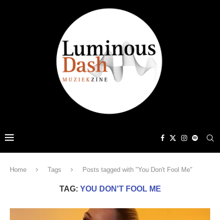
Home
Tags
Posts tagged with "You Don't Fool Me"
TAG:
YOU DON'T FOOL ME