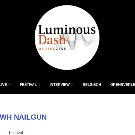
LIVE
FESTIVAL
INTERVIEW
BELGISCH
GRENSVERL
WH NAILGUN
Festival