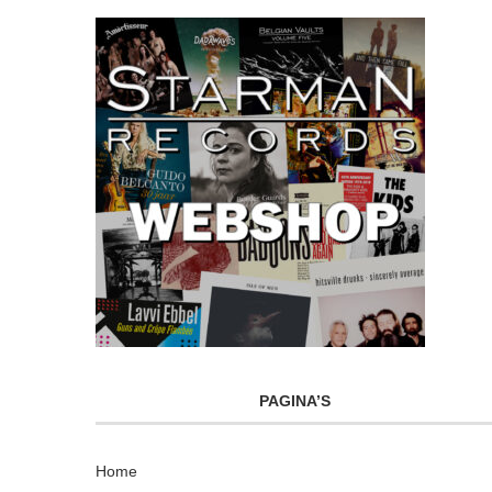
PAGINA’S
Home