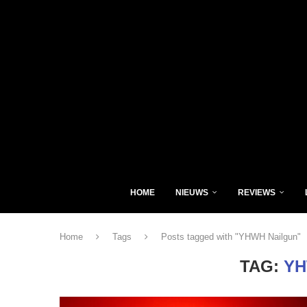
HOME
NIEUWS
REVIEWS
Home
Tags
Posts tagged with "YHWH Nailgun"
TAG:
YH