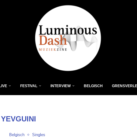
LIVE
FESTIVAL
INTERVIEW
BELGISCH
GRENSVERL
:
YEVGUINI
Belgisch
Singles