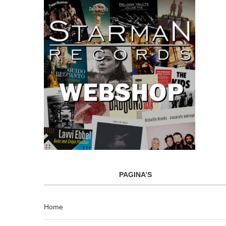
PAGINA’S
Home