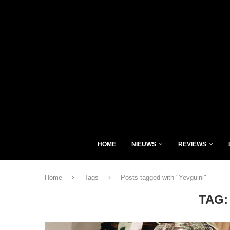
HOME
NIEUWS
REVIEWS
Home
Tags
Posts tagged with "Yevguini"
TAG