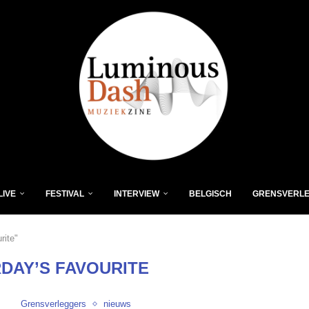
LIVE
FESTIVAL
INTERVIEW
BELGISCH
GRENSVERL
rite"
DAY’S FAVOURITE
Grensverleggers
nieuws