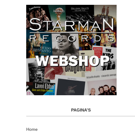
PAGINA’S
Home