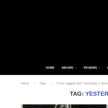
HOME
NIEUWS
REVIEWS
Home
Tags
Posts tagged with "yesterday’s favou
TAG:
YESTER