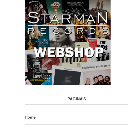
PAGINA’S
Home