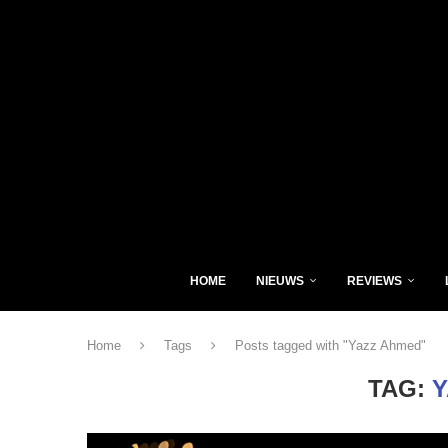
HOME
NIEUWS
REVIEWS
Home
Tags
Posts tagged with "Yazz Ahmed"
TAG:
Y