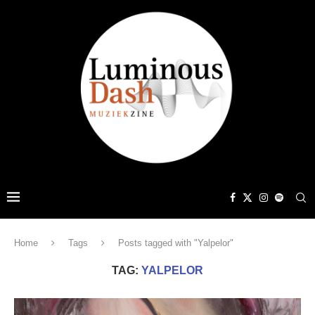
Home
Tags
Posts tagged with "Yalpelor"
TAG:
YALPELOR