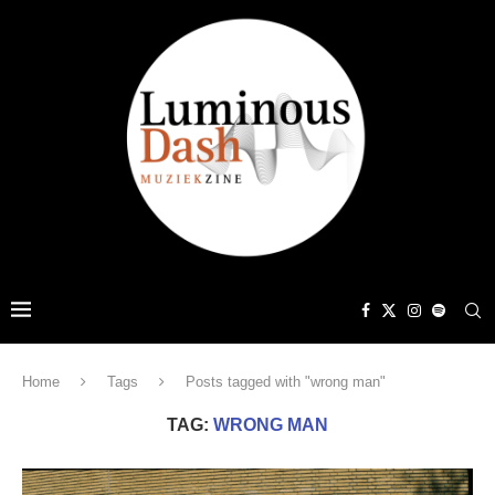
Home
Tags
Posts tagged with "wrong man"
TAG:
WRONG MAN