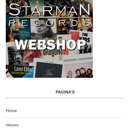
PAGINA’S
Home
nieuws