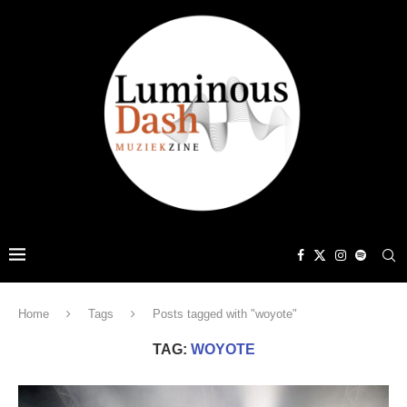
Home
Tags
Posts tagged with "woyote"
TAG:
WOYOTE