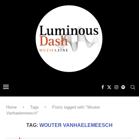
Home
Tags
Posts tagged with "Wouter
Vanhaelemeesch"
TAG:
WOUTER VANHAELEMEESCH