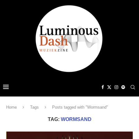
Home
Tags
Posts tagged with "Wormsand"
TAG:
WORMSAND