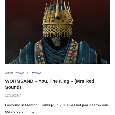
Album Reviews
Reviews
WORMSAND – You, The King – (Mrs Red
Sound)
12/11/2024
Gevormd in Menton, Frankrijk, in 2018 met het jaar daarop hun
eerste ep en in …