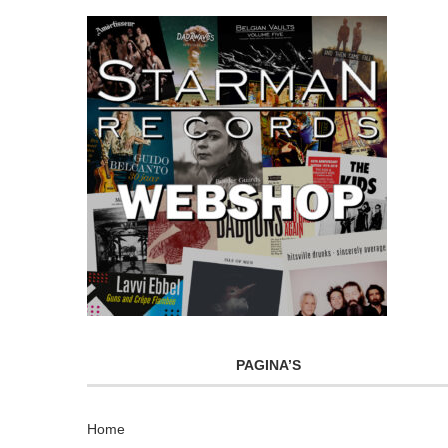
PAGINA’S
Home