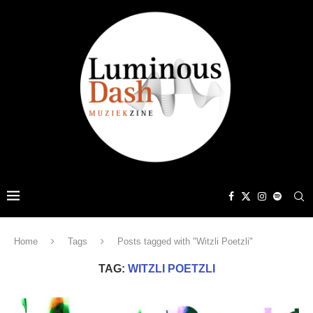
Home
Tags
Posts tagged with "Witzli Poetzli"
TAG:
WITZLI POETZLI